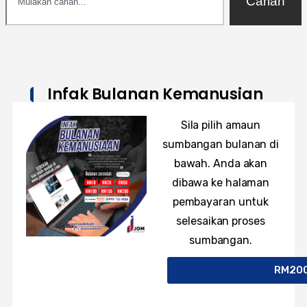
Carian
Infak Bulanan Kemanusian
Sila pilih amaun
sumbangan bulanan di
bawah. Anda akan
dibawa ke halaman
pembayaran untuk
selesaikan proses
sumbangan.
RM25
RM10
RM20
RM50
RM100
RM150
RM20