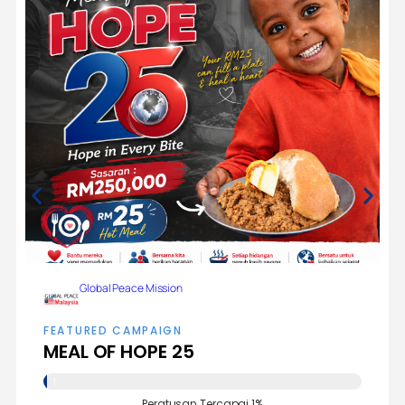
Global Peace Mission
FEATURED CAMPAIGN
TUNAI FIDYAH SEGERA
6
9
Peratusan Tercapai 69%